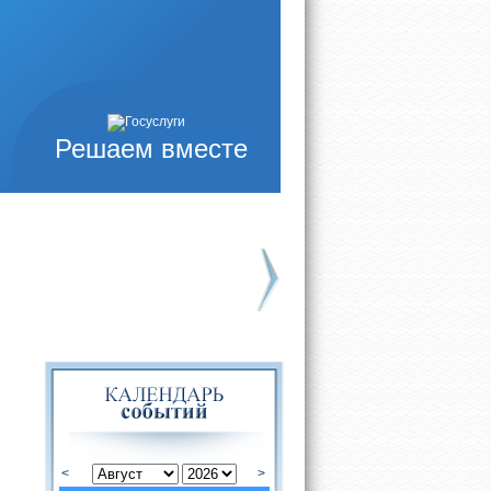
Решаем вместе
Заседание Думы
Заседание Думы
34-е заседание
33-е заседание
Думы города
Думы города
<
>